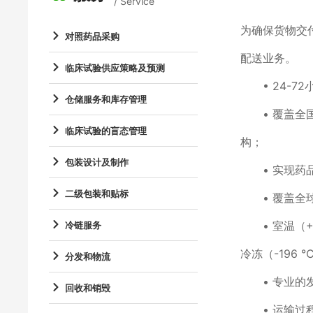
/ Service
为确保货物交付
对照药品采购
配送业务。
临床试验供应策略及预测
• 24-72
仓储服务和库存管理
• 覆盖全国2
临床试验的盲态管理
构；
包装设计及制作
• 实现药品
二级包装和贴标
• 覆盖全球
• 室温（+1
冷链服务
冷冻（-196
分发和物流
• 专业的发
回收和销毁
• 运输过程